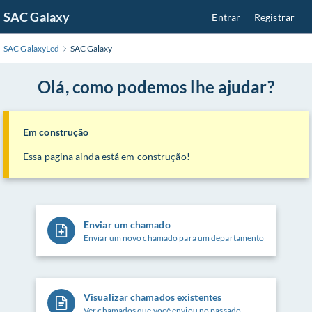
Pular
SAC Galaxy
Entrar
Registrar
para
o
SAC GalaxyLed
SAC Galaxy
Conteúdo
Principal
Olá, como podemos lhe ajudar?
Em construção
Essa pagina ainda está em construção!
Enviar um chamado
Enviar um novo chamado para um departamento
Visualizar chamados existentes
Ver chamados que você enviou no passado