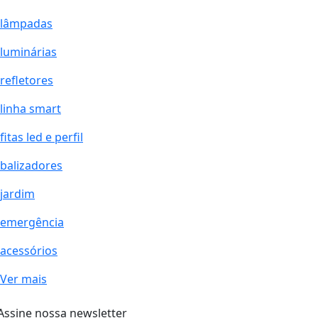
lâmpadas
luminárias
refletores
linha smart
fitas led e perfil
balizadores
jardim
emergência
acessórios
Ver mais
Assine nossa newsletter