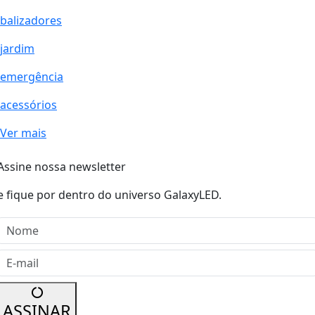
balizadores
jardim
emergência
acessórios
Ver mais
Assine nossa newsletter
e fique por dentro do universo GalaxyLED.
Nome
E-mail
ASSINAR