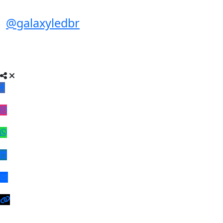
@galaxyledbr