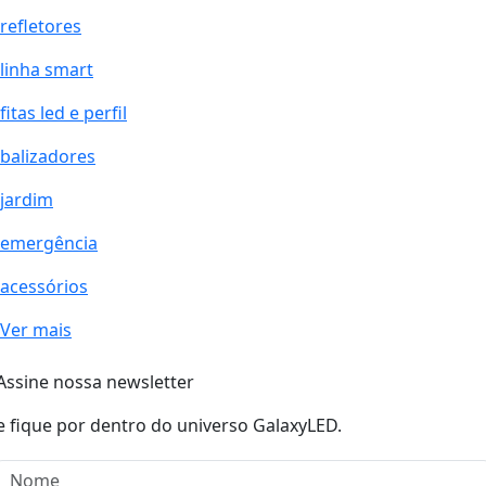
refletores
linha smart
fitas led e perfil
balizadores
jardim
emergência
acessórios
Ver mais
Assine nossa newsletter
e fique por dentro do universo GalaxyLED.
Nome