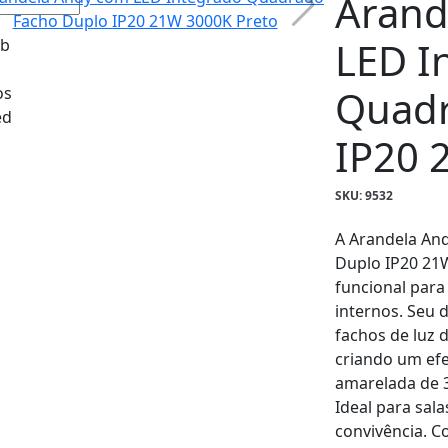
Arand
LED I
Quadr
IP20 
SKU: 9532
A Arandela An
Duplo IP20 21
funcional para
internos. Seu
fachos de luz 
criando um efe
amarelada de 3
Ideal para sala
convivência. C