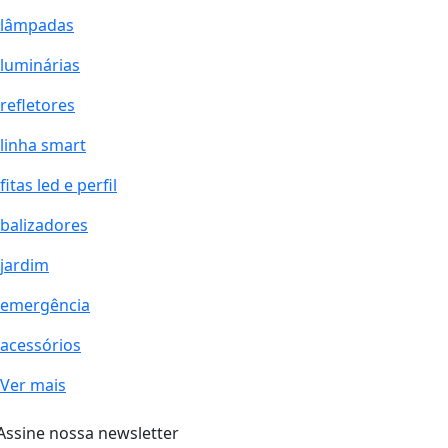
lâmpadas
luminárias
refletores
linha smart
fitas led e perfil
balizadores
jardim
emergência
acessórios
Ver mais
Assine nossa newsletter